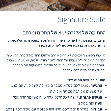
Signature Suite
החתימה של אלגרה: שיא של תחכום ומרחב
הדובדבן בקצפת – 3 סוויטות שהן הגדולות, המפוארות והאלגנטיות
ביותר באלגרה. ברגע שתיכנסו לסוויטה, תבינו
סוויטות הסיגנצ'ר מציעות לאורחים מרחב מדהים החל מ-39 מ"ר. הסוויטות
המרווחות אפשרו למעצבים של המלון ליצור חוויה שלמה, מנגיעות עיצוביות
שמתכתבות עם השכונה, לפינות ישיבה והרהור שמעניקות את המרחב
וההשראה לחופשה בלתי נשכחת.
החוויה בסוויטת הסיגנצ'ר:
הרגיעה:
מגיע לכם למלא מצברים במיטת קינג סייז, עם מגע
של מצעים מכותנה מצרית איכותית.
הגישה פתוחה:
גישה לאינטרנט אלחוטי חופשי מהחדר (וכל
פינה יפה במלון).
הבידור:
בחדר תחכה לכם טלוויזיית פלזמה עם גישה למגוון רחב