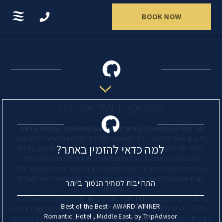
BOOK NOW
הסוויטות של אלגרה
14 חדרים וסוויטות | מיטות KING SIZE מפוארות | פרטיות מלאה
על איזו חוויה חלמתם עבור החופשה הקרובה שלכם בירושלים? להתעורר
למה כדאי להזמין באתר?
בחדר עם מרפסת מפנקת שטובלת בנופים של עין כרם? לשבת עם כל
המשפחה במתחם Family אקסקלוסיבי, או אולי ללגום כוס שמפניה
באמבטיית שיש מרהיבה? מגוון הסוויטות והחדרים של המלון מאפשר לכל
אורח ואורחת להגשים את החלומות שלהם וליהנות מחוויית אירוח בלתי
התחייבות למחיר הנמוך ביותר
נשכחת.
בין אם אתם מתכננים לחוות את ירושלים מהזריחה עד השעות הקטנות של
Best of the Best - AWARD WINNER
הלילה, ולהגיע לחדר רק כדי לנוח, או שאולי חשבתם על חוויה רגועה שתנוע
Romantic Hotel , Middle East. by TripAdvisor
בין החדר, הספא שבמלון ושכונת עין כרם, מחכים לכם בחדרים כל הפרטים