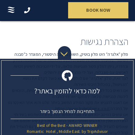
BOOK NOW
הצהרת נגישות
מלון "אלגרה" הינו מלון בוטיק, השוכן במבנה היסטורי, המוגדר כ"מבנה
לשימור". בהיעדר אפשרות מעשית לבצע התאמות נגישות במבנה במלון
ובחדריו, ניתן למלון פטור מנגישות מלאה, על ידי הנציבות לשיוויון זכויות
לאנשים עם מוגבלות, ועל ידי מהנדס עיריית ירושלים.
לצד זאת, מלון "אלגרה" שם לו למטרה והוא פועל לקדם את נושא
"הנגישות", במכלול היבטי השירות.
למה כדאי להזמין באתר?
אנו רואים בכל לקוחותינו / גולשי האתר שלנו לקוחות שווי זכויות, הזכאים
ליהנות מנגישות מלאה למתקני ושרותי החברה.
אנו דאגנו להנגיש את מקור המידע החשוב ביותר שלנו והוא אתר האינטרנט
של החברה
https://www.hotelalegra..co.il.
התחייבות למחיר הנמוך ביותר
אנו עושים כמיטב יכולתנו על מנת לאפשר לכל גולש להשתמש בשירותי
החברה באופן מלא רגיש ושוויוני כאשר החוק מהווה רק בסיס שממנו אנו
Best of the Best - AWARD WINNER
שואפים להגדיל ולשפר את נגישות המידע ללקוחותינו ובכך גם להגדיל את
Romantic Hotel , Middle East. by TripAdvisor
קהל לקוחותינו.