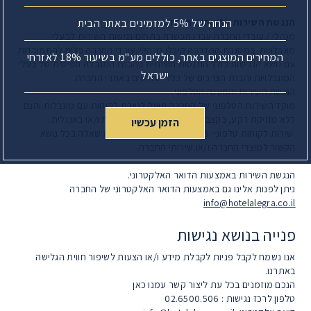
הנחה של 5% למזמינים באתר הבית
הנגשת השירות ללקוחות המלון.
מנהלי / עובדי החברה עברו הכשרה בתחום נגישות השירות לבעלי
מוגבלויות. במסגרת ההדרכה קיבלו מנהלי/עובדי החברה כלים להתמודדות
המחירים המוצגים באתר, כוללים מע"מ בשיעור 18% לאזרחי
עם נושא הנגישות כולל התנסות חווייתית בהבנת המגבלה הפיסית של בעלי
ישראל
המוגבלויות והבנת הצרכים של כלל הגולשים באתרי החברה.
הנגשת השירות והמענה הטלפוני.
מוקד השירות הטלפוני של החברה פועל לטובת לקוחות עם מוגבלות והנם
ללא מוזיקת רקע, בקצב איטי ובשפה ברורה בעברית ו/או באנגלית.
הזמן עכשיו
שירות לקוחות טלפוני: 02.6500506 לכל פניה ו/או שאלה בכל נושא
הקשור למוצרי החברה ו/או שירותי החברה.
הנגשת השירות באמצעות הדואר האלקטרוני.
ניתן לפנות אלינו גם באמצעות הדואר האלקטרוני של החברה
info@hotelalegra.co.il
פנייה בנושא נגישות
אנו נשמח לקבל פניות לקבלת מידע ו/או הצעות לשיפור חווית הגלישה
באתרנו.
הנכם מוזמנים בכל עת ליצור קשר עמנו כאן
טלפון לרכז נגישות : 02.6500.506