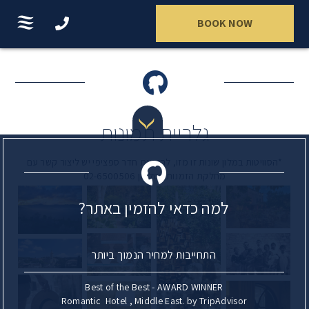
BOOK NOW
גלריית תמונות
*הסוויטות במלון שונות זו מזו, להזמנת חדר ספציפי יש ליצור קשר עם
מחלקת הזמנות בטלפון 02-6500506
למה כדאי להזמין באתר?
התחייבות למחיר הנמוך ביותר
Best of the Best - AWARD WINNER
Romantic Hotel , Middle East. by TripAdvisor