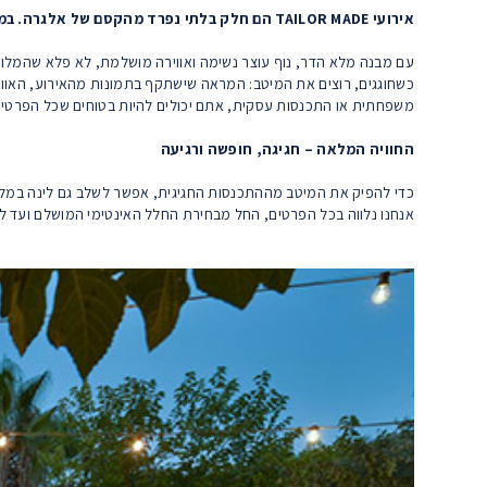
אירועי TAILOR MADE הם חלק בלתי נפרד מהקסם של אלגרה. במלון מתחם מיוחד לאירועים אקסקלוסיביים וכנסים אינטימיים
עם מבנה מלא הדר, נוף עוצר נשימה ואווירה מושלמת, לא פלא שהמלון ש
כשחוגגים, רוצים את המיטב: המראה שישתקף בתמונות מהאירוע, האווי
משפחתית או התכנסות עסקית, אתם יכולים להיות בטוחים שכל הפרטים
החוויה המלאה – חגיגה, חופשה ורגיעה
כדי להפיק את המיטב מההתכנסות החגיגית, אפשר לשלב גם לינה במלון.
אנחנו נלווה בכל הפרטים, החל מבחירת החלל האינטימי המושלם ועד ל